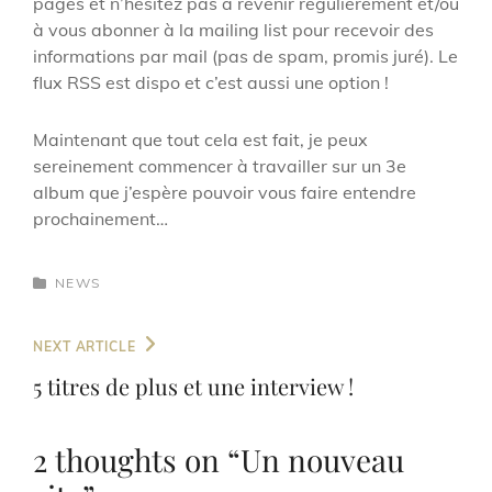
pages et n’hésitez pas à revenir régulièrement et/ou
à vous abonner à la mailing list pour recevoir des
informations par mail (pas de spam, promis juré). Le
flux RSS est dispo et c’est aussi une option !
Maintenant que tout cela est fait, je peux
sereinement commencer à travailler sur un 3e
album que j’espère pouvoir vous faire entendre
prochainement…
CATEGORIES
NEWS
Navigation
Next
NEXT ARTICLE
de
Post
5 titres de plus et une interview !
l’article
2 thoughts on “
Un nouveau