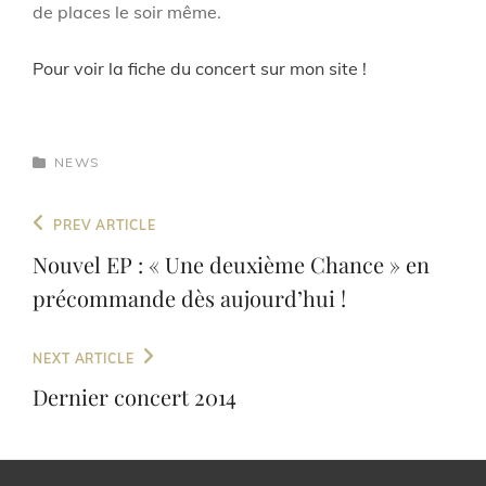
de places le soir même.
Pour voir la fiche du concert sur mon site !
CATEGORIES
NEWS
Navigation
Previous
PREV ARTICLE
de
Post
Nouvel EP : « Une deuxième Chance » en
l’article
précommande dès aujourd’hui !
Next
NEXT ARTICLE
Post
Dernier concert 2014