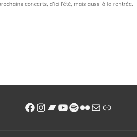
ochains concerts, d’ici l’été, mais aussi à la rentrée.
Next
Post
Facebook
Instagram
Bandcamp
YouTube
Spotify
Flickr
E-mail
Lien