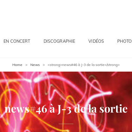
EN CONCERT
DISCOGRAPHIE
VIDÉOS
PHOTO
Home
>
News
>
<strong>news#46 à J-3 de la sortie</strong>
news#46 à J-3 de la sortie