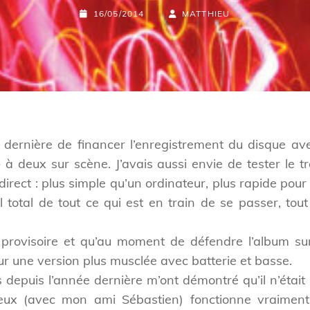
POSTED-
BY
BYLINE
16/05/2014
MATTHIEU
ON
LINE
 dernière de financer l’enregistrement du disque av
 » à deux sur scène. J’avais aussi envie de tester le t
en direct : plus simple qu’un ordinateur, plus rapide 
l total de tout ce qui est en train de se passer, to
it provisoire et qu’au moment de défendre l’album s
pour une version plus musclée avec batterie et basse.
s depuis l’année dernière m’ont démontré qu’il n’étai
deux (avec mon ami Sébastien) fonctionne vraiment 