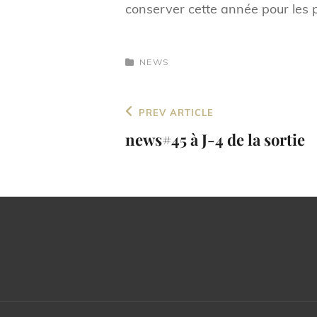
conserver cette année pour les pr
CATEGORIES
NEWS
Navigation
Previous
PREV ARTICLE
de
Post
news#45 à J-4 de la sortie
l’article